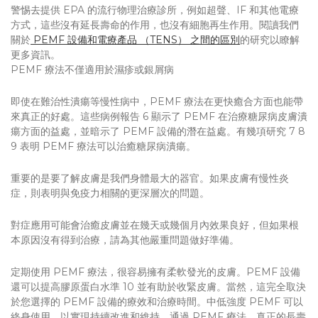
警惕去提供 EPA 的流行物理治療診所，例如超聲、IF 和其他電療
方式，這些沒有延長壽命的作用，也沒有細胞再生作用。閱讀我們
關於
PEMF 設備和電療產品 （TENS） 之間的區別
的研究以瞭解
更多資訊。
PEMF 療法不僅適用於濕疹或銀屑病
即使在難治性潰瘍等慢性病中，PEMF 療法在更快癒合方面也能帶
來真正的好處。這些病例報告 6 顯示了 PEMF 在治療糖尿病皮膚潰
瘍方面的益處，並暗示了 PEMF 設備的潛在益處。有幾項研究 7 8
9 表明 PEMF 療法可以治癒糖尿病潰瘍。
重要的是要了解皮膚是我們身體最大的器官。如果皮膚有慢性炎
症，則表明與免疫力相關的更深層次的問題。
對症應用可能會治癒皮膚並在幾天或幾個月內效果良好，但如果根
本原因沒有得到治療，請為其他嚴重問題做好準備。
定期使用 PEMF 療法，很容易擁有柔軟發光的皮膚。PEMF 設備
還可以提高膠原蛋白水準 10 並有助於收緊皮膚。當然，這完全取決
於您選擇的 PEMF 設備的療效和治療時間。中低強度 PEMF 可以
終身使用，以實現持續改進和維持。通過 PEMF 療法，真正的長壽