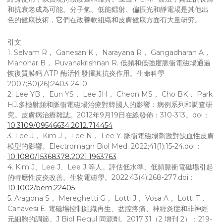
和抗衰老成為可能。分子氫、低能鐳射、偏振光和靜電場是其他出
色的健康技術，它們在改善軟組織和皮膚健康方面有大量研究。
引文
1. Selvam R， Ganesan K， Narayana R， Gangadharan A，
Manohar B， Puvanakrishnan R. 低頻和低強度脈衝電磁場通過
恢復質膜鈣 ATP 酶活性發揮其抗炎作用。生命科學
2007;80(26):2403-2410.
2. Lee YB， Eun YS， Lee JH， Cheon MS， Cho BK， Park
HJ.多極射頻和脈衝電磁場治療對韓國人的影響：病例系列和調查研
究。皮膚病治療雜誌。2012年9月19日在線發佈：310-313。doi：
10.3109/09546634.2012.714454
3. Lee J， Kim J， Lee N， Lee Y. 脈衝電磁場刺激對缺血性皮膚
模型的影響。Electromagn Biol Med. 2022;41(1):15-24.doi：
10.1080/15368378.2021.1963763
4. Kim J、Lee J、Lee J 等人。評估低水準、低頻脈衝電磁場引起
的特應性皮炎改善。生物電磁學。2022;43(4):268-277.doi：
10.1002/bem.22405
5. Aragona S， Mereghetti G， Lotti J， Vosa A， Lotti T，
Canavesi E. 電磁場控制組織再生、盆腔疼痛、神經炎症和非神經
元細胞的調節。J Biol Regul 同源劑。2017;31（2 增刊 2）：219-