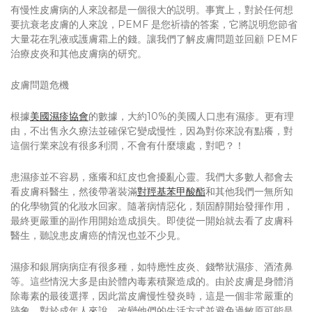
有慢性皮膚病的人來說都是一個很大的説明。事實上，對於任何想
要抗衰老皮膚的人來說，PEMF 是您祈禱的答案，它將説明您節省
大量花在乳液或護膚霜上的錢。讓我們了解皮膚問題並回顧 PEMF
治療皮炎和其他皮膚病的研究。
皮膚問題危機
根據
美國濕疹協會
的數據，大約10%的美國人口患有濕疹。更有理
由，不出售永久療法並確保它變成慢性，因為對你來說有點癢，對
這個行業來說有很多利潤，不會有什麼壞處，對吧？！
患濕疹並不容易，瘙癢和紅皮也會擾亂心靈。我們大多數人都會去
看皮膚科醫生，然後帶著裝滿
對羥基苯甲酸酯
和其他我們一無所知
的化學物質的化妝水回家。隨著病情惡化，類固醇開始發揮作用，
最終更嚴重的副作用開始造成損失。即使從一開始就去看了皮膚科
醫生，聽說患皮膚癌的情況也並不少見。
濕疹和銀屑病病症有很多種，如特應性皮炎、錢幣狀濕疹、酒渣鼻
等。這些情況大多是由於體內毒素積聚造成的。由於皮膚是身體消
除毒素的最後選擇，因此當皮膚慢性發炎時，這是一個非常嚴重的
跡象。對於成年人來說，改變他們的生活方式並避免過敏原可能是