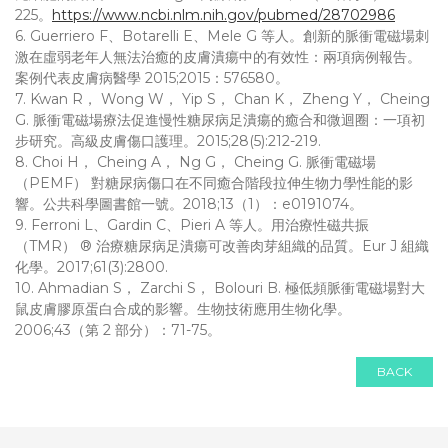
225。
https://www.ncbi.nlm.nih.gov/pubmed/28702986
6. Guerriero F、Botarelli E、Mele G 等人。創新的脈衝電磁場刺
激在虛弱老年人無法治癒的皮膚潰瘍中的有效性：兩項病例報告。
案例代表皮膚病醫學 2015;2015：576580。
7. Kwan R， Wong W， Yip S， Chan K， Zheng Y， Cheing
G. 脈衝電磁場療法促進慢性糖尿病足潰瘍的癒合和微迴圈：一項初
步研究。高級皮膚傷口護理。2015;28(5):212-219.
8. Choi H， Cheing A， Ng G， Cheing G. 脈衝電磁場
（PEMF） 對糖尿病傷口在不同癒合階段拉伸生物力學性能的影
響。公共科學圖書館一號。2018;13（1）：e0191074。
9. Ferroni L、Gardin C、Pieri A 等人。用治療性磁共振
（TMR） ® 治療糖尿病足潰瘍可改善肉芽組織的品質。Eur J 組織
化學。2017;61(3):2800.
10. Ahmadian S， Zarchi S， Bolouri B. 極低頻脈衝電磁場對大
鼠皮膚膠原蛋白合成的影響。生物技術應用生物化學。
2006;43（第 2 部分）：71-75。
BACK