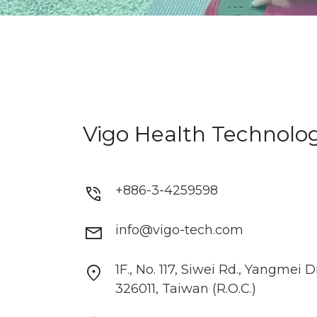
Vigo Health Technolo
phone_in_talk
+886-3-4259598
mail
info@vigo-tech.com
location_on
1F., No. 117, Siwei Rd., Yangmei D
326011, Taiwan (R.O.C.)