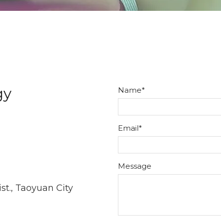
gy
Name*
Email*
Message
ist., Taoyuan City