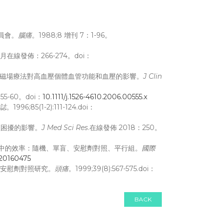
員會。
腦痛
。1988;8 增刊 7：1-96。
6月在線發佈：266-274。doi：
im C. 脈衝電磁場療法對高血壓個體血管功能和血壓的影響。
J Clin
55-60。doi：
10.1111/j.1526-4610.2006.00555.x
誌
。1996;85(1-2):111-124.doi：
女月經困擾的影響。
J Med Sci Res
.在線發佈 2018：250。
難治性偏頭痛中的效率：隨機、單盲、安慰劑對照、平行組。
國際
t20160475
雙盲、安慰劑對照研究。
頭痛
。1999;39(8):567-575.doi：
BACK