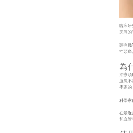
臨床研
疾病的
頭痛幾
性頭痛
為
治療頭
血流不
學家的
科學家
在最近
和血管