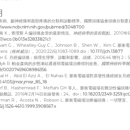
用
頭痛疾病、顱神經痛和面部疼痛的分類和診斷標準。國際頭痛協會頭痛分類委
://www.ncbi.nlm.nih.gov/pubmed/3048700
倫南 K，查理斯 A.偏頭痛血管的最新情況。
神經病學的當前觀點
。2010年
97/wco.0b013e32833821c1
tewart G， Wheatley-Guy C， Johnson B， Shen W， K
rtens（格林威治）。
2020;22(6):1083-1089.doi：
10.1111/jch.13877
oder E. 月經偏頭痛：病理生理學、診斷和影響。
頭痛
。2006;46 增刊 2：S
andyk R. 帕金森病的步態凍結通過弱電磁場治療得到改善。
國際神經科學雜
09/00207459608986356
amal H， Abd El Aziz A， El Nahas E. 脈衝電磁場對原發性痛經婦
0.4103/jmisr.jmisr_85_18
atef B、Hashemirad F、Meftahi GH 等人。脈衝電磁場在
驗雜誌
。2016年2月14日在線發佈：24。doi：
10.18203/2349-3259.ijc
herman R， Acosta N， Robson L. 脈衝電磁場治療偏頭痛：一項
6/j.1526-4610.1999.3908567.x