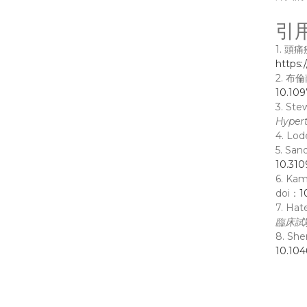
引
1. 
https
2. 布
10.10
3. S
Hype
4. L
5. S
10.31
6. K
doi：
1
7. H
臨床試
8. S
10.104