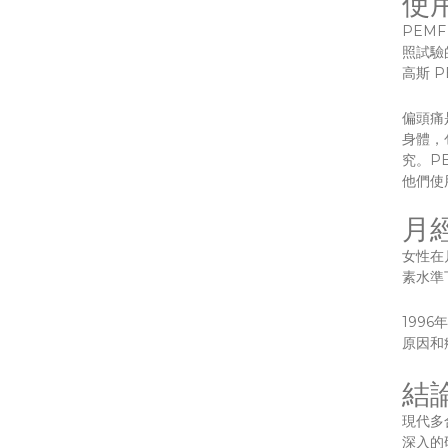
使
PEM
照試驗
高斯 
偏頭痛
身體，
究。P
他們使
月
女性在
素水準
199
原因和
結
現代多
深入的