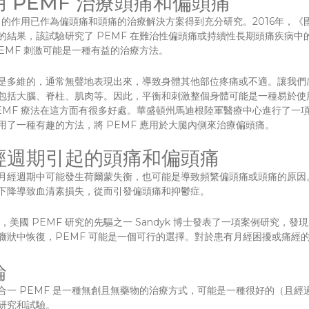
用 PEMF 治療頭痛和偏頭痛
F 的作用已作為偏頭痛和頭痛的治療解決方案得到充分研究。2016年，
的結果，該試驗研究了 PEMF 在難治性偏頭痛或持續性長期頭痛疾病中的
PEMF 刺激可能是一種有益的治療方法。
是多維的，通常無聲地表現出來，導致身體其他部位疼痛或不適。讓我們
包括大腦、脊柱、肌肉等。因此，平衡和刺激整個身體可能是一種易於使
EMF 療法在這方面有很多好處。華盛頓州馬迪根陸軍醫療中心進行了一項
用了一種有趣的方法，將 PEMF 應用於大腿內側來治療偏頭痛。
經週期引起的頭痛和偏頭痛
月經週期中可能發生荷爾蒙失衡，也可能是導致頻繁偏頭痛或頭痛的原因
下降導致血清素損失，從而引發偏頭痛和抑鬱症。
6年，美國 PEMF 研究的先驅之一 Sandyk 博士發表了一項案例研究，
癥狀中恢復，PEMF 可能是一個可行的選擇。對於患有月經困擾或痛經的
論
合一 PEMF 是一種無創且無藥物的治療方式，可能是一種很好的（且
研究和試驗。